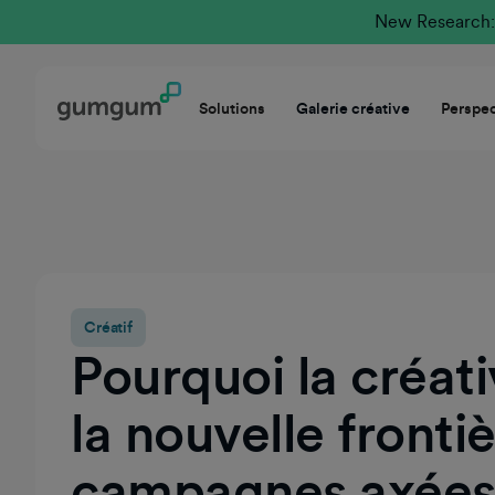
New Research: 
Solutions
Galerie créative
Perspec
Créatif
Pourquoi la créati
la nouvelle fronti
campagnes axées