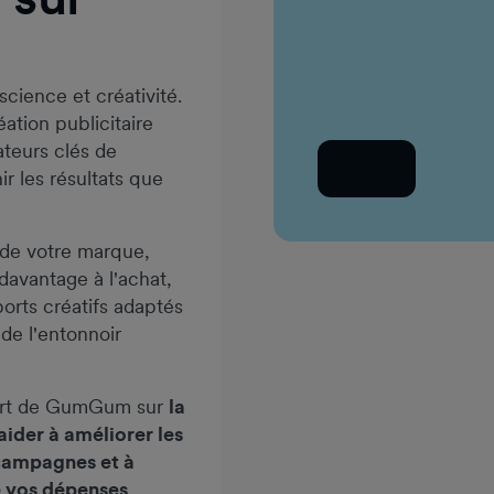
Adresse e-mail professio
science et créativité.
ation publicitaire
ateurs clés de
Retour
r les résultats que
é de votre marque,
davantage à l'achat,
orts créatifs adaptés
de l'entonnoir
port de GumGum sur
la
ider à améliorer les
 campagnes et à
e vos dépenses