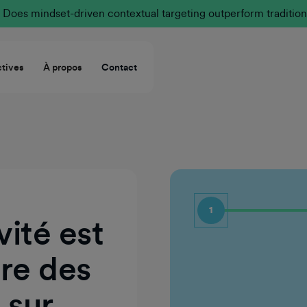
Does mindset-driven contextual targeting outperform tradition
tives
À propos
Contact
1
vité est
Prénom
ère des
 sur
Nom de famille