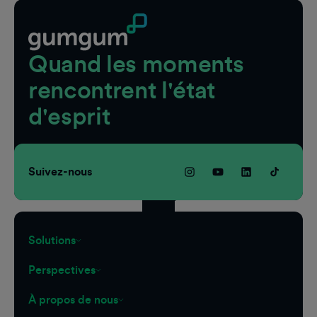
Quand les moments
rencontrent l'état
d'esprit
Suivez-nous
Solutions
Perspectives
À propos de nous