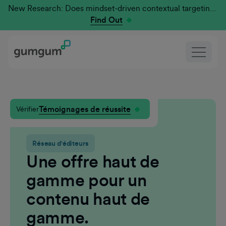
New Research: Does mindset-driven contextual targeting outperform traditional?
Find Out
Témoignages de réussite
Vérifier
Réseau d'éditeurs
Une offre haut de
gamme pour un
contenu haut de
gamme.