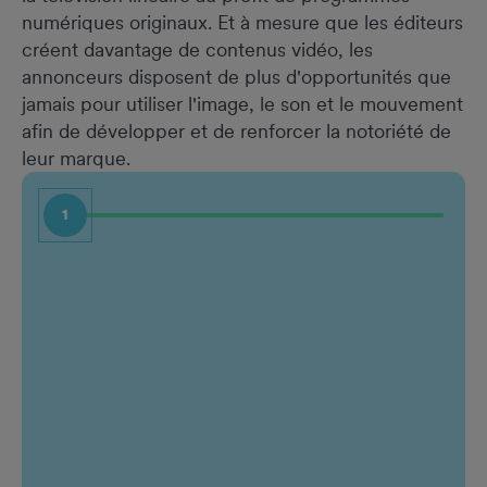
numériques originaux. Et à mesure que les éditeurs
créent davantage de contenus vidéo, les
annonceurs disposent de plus d'opportunités que
jamais pour utiliser l'image, le son et le mouvement
afin de développer et de renforcer la notoriété de
leur marque.
1
Prénom
Intitu
Nom de famille
Entrep
Adresse e-mail professionnelle
Qui êt