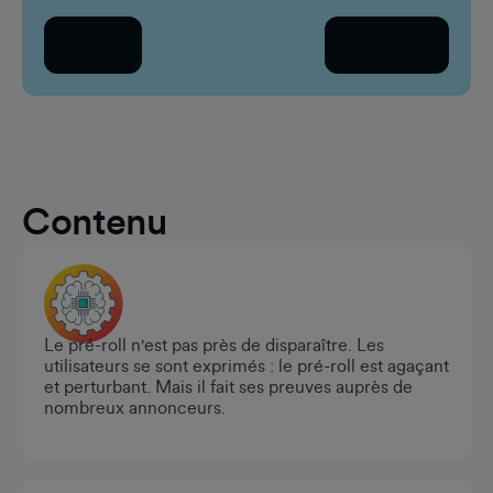
Sél
Retour
Continuer
Pays
Sél
Contenu
Le pré-roll n'est pas près de disparaître. Les
utilisateurs se sont exprimés : le pré-roll est agaçant
et perturbant. Mais il fait ses preuves auprès de
nombreux annonceurs.