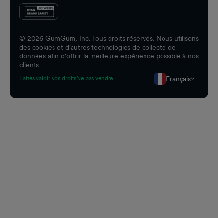
©
2026
GumGum, Inc. Tous droits réservés. Nous utilisons
des cookies et d'autres technologies de collecte de
données afin d'offrir la meilleure expérience possible à nos
clients.
Français
Faites valoir vos droits
Ne pas vendre