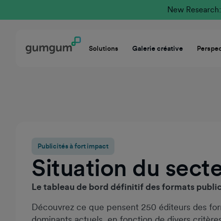
New Research: 
Solutions
Galerie créative
Perspec
Publicités à fort impact
Situation du secte
Le tableau de bord définitif des formats public
Découvrez ce que pensent 250 éditeurs des form
dominants actuels, en fonction de divers critère