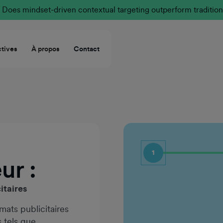
Does mindset-driven contextual targeting outperform tradition
tives
À propos
Contact
1
ur :
Prénom
itaires
ats publicitaires
Nom de famille
s tels que