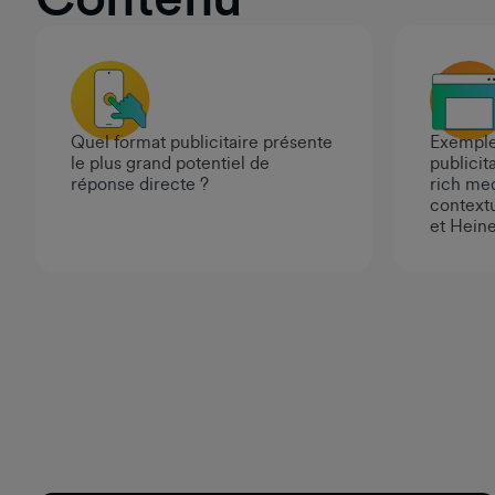
Quel format publicitaire présente
Exemple
le plus grand potentiel de
publicita
réponse directe ?
rich med
context
et Hein
Pied de page