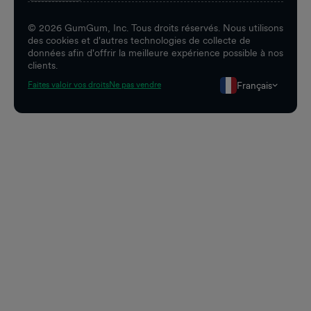
©
2026
GumGum, Inc. Tous droits réservés. Nous utilisons
des cookies et d'autres technologies de collecte de
données afin d'offrir la meilleure expérience possible à nos
clients.
Français
Faites valoir vos droits
Ne pas vendre