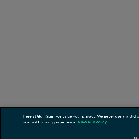
Here at GumGum, we value your privacy. We never use any 3rd part
relevant browsing experience.
View Full Policy
Ma