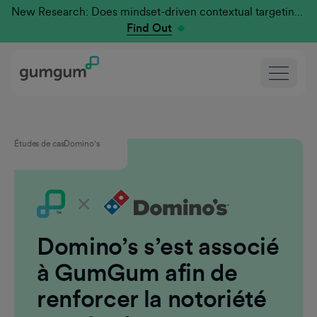
New Research: Does mindset-driven contextual targeting outperform traditional?
Find Out
Études de cas
Domino's
Domino’s s’est associé
à GumGum afin de
renforcer la notoriété