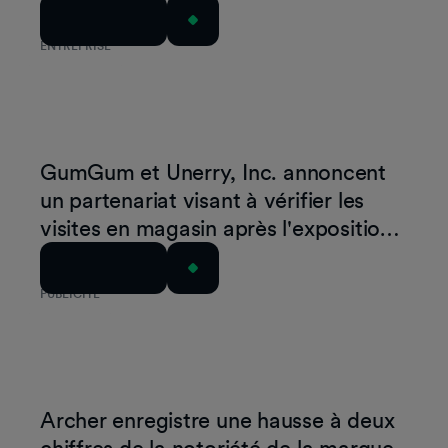
Mindset Graph™ innovante Mindset
Lire l'article
Graph™
ENTREPRISE
GumGum et Unerry, Inc. annoncent
un partenariat visant à vérifier les
visites en magasin après l'exposition
à une publicité
Lire l'article
PUBLICITÉ
Archer enregistre une hausse à deux