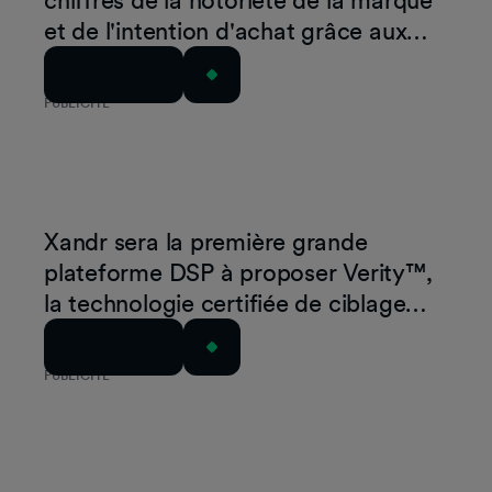
chiffres de la notoriété de la marque
et de l'intention d'achat grâce aux
publicités en pause sur CTV de
Lire l'article
GumGum
PUBLICITÉ
Xandr sera la première grande
plateforme DSP à proposer Verity™,
la technologie certifiée de ciblage
contextuel et de sécurité des
Lire l'article
marques développée par GumGum.
PUBLICITÉ