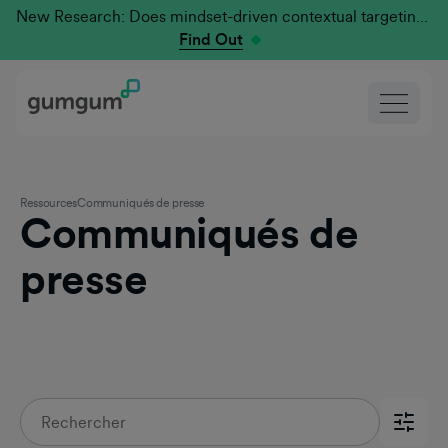
New Research: Does mindset-driven contextual targeting outperform traditional?
Find Out
Ressources
Communiqués de presse
Communiqués de
presse